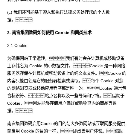
(c) 我们还可能基于遵从和执行法律义务处理您的个人数
据。
2. 南宫集团数码如何使用 Cookie 和同类技术
2.1 Cookie
为确保网站正常运转，我们有时会在计算机或移动设备
上存储名为 Cookie 的小数据文件。Cookie 是一种网络
服务器存储在计算机或移动设备上的纯文本文件。Cookie 的
内容只能由创建它的服务器检索或读取。每个 Cookie 对您
的网络浏览器或移动应用程序都是唯一的。Cookie 通常包
含标识符、站点名称以及一些号码和字符。借助于
Cookie，网站能够存储用户偏好或购物篮内的商品等数
据。
南宫集团数码启用Cookie的目的与大多数网站或互联网服务提供
商启用 Cookie 的目的一样，即改善用户体验。借助