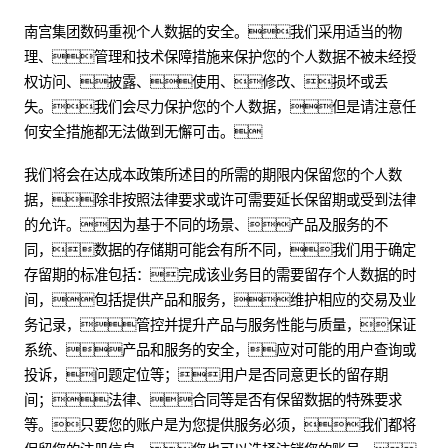
南宫集团数码重视个人数据的安全。我们采用适当的物
理、管理和技术保障措施来保护您的个人数据不被未经授
权访问、披露、使用、修改、损坏或丢
失。我们会尽力保护您的个人数据，但是请注意任
何安全措施都无法做到无懈可击。
我们将会在达成本政策所述目的所需的期限内保留您的个人数
据，除非按照法律要求或许可需要延长保留期或受到法律
的允许。因为基于不同的场景、产品及服务的不
同，数据的存储期可能会有所不同，我们用于确定
存留期的标准包括：完成该业务目的需要留存个人数据的时
间，包括提供产品和服务，维护相应的交易及业
务记录，管控并提升产品与服务性能与质量，保证
系统、产品和服务的安全，应对可能的用户查询或
投诉，问题定位等；用户是否同意更长的留存期
间；法律、合同等是否有保留数据的特殊要求
等。只要您的账户是为您提供服务必须，我们都将