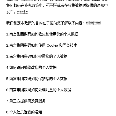
集团数码在补充政策中，或者在收集数据时提供的通知中
发布。
我们制定本政策的目的在于帮助您了解以下内容：
1.南宫集团数码如何收集和使用您的个人数据
2.南宫集团数码如何使用 Cookie 和同类技术
3.南宫集团数码如何披露您的个人数据
4.如何访问或修改您的个人数据
5.南宫集团数码如何保护您的个人数据
6.南宫集团数码如何处理儿童的个人数据
7.第三方提供商及其服务
8.个人信息泄露的通知