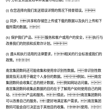
(h) 分析业务运营效率并衡量市场份额。
(i) 在您选择向我们发送错误详情的情况下排查错误。
(j) 同步、共享和存储您上传或下载的数据以及执行上传和下
载所需的数据。
(k) 保护我们产品、服务和客户或用户的安全，执行与
改善我们的防损和反欺诈计划。
(l) 遵从和执行适用的法律要求，相关的行业标准或我们的
政策。
南宫集团数码还可能收集和使用非识别性数据。非识别性数
据是指无法用于确定个人身份的数据。例如，南宫
集团数码会收集汇总的统计数据，例如网站访问量。
南宫集团数码收集此数据的目的在于了解用户如何使用自己的网
站、产品和服务。借此，南宫集团数码
可以改善自己的服务，更好地满足客户需求。南宫集团
数码可能会自行决定出于其他目的收集、使用、