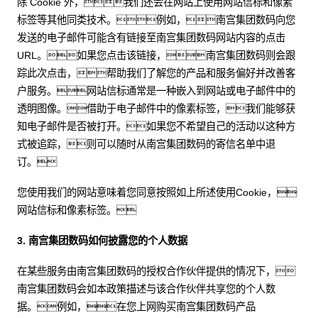
除 Cookie 外，我们还会在网站上使用网站信标和像素
标签等其他同类技术。例如，南宫集团数码向您
发送的电子邮件可能含有链接至南宫集团数码网站内容的点击
URL。如果您点击该链接，南宫集团数码则会跟
踪此次点击，帮助我们了解您的产品和服务偏好并改善客
户服务。网站信标通常是一种嵌入到网站或电子邮件中的
透明图像。借助于电子邮件中的像素标签，我们能够获
知电子邮件是否被打开。如果您不希望自己的活动以这种方
式被追踪，则可以随时从南宫集团数码的寄信名单中退
订。
您使用我们的网站意味着您同意按照如上所述使用Cookie，
网站信标和像素标签。
3. 南宫集团数码如何披露您的个人数据
在某些服务由南宫集团数码的授权合作伙伴提供的情况下，
南宫集团数码会如本政策描述与该合作伙伴共享您的个人数
据。例如，在您上网购买南宫集团数码产品