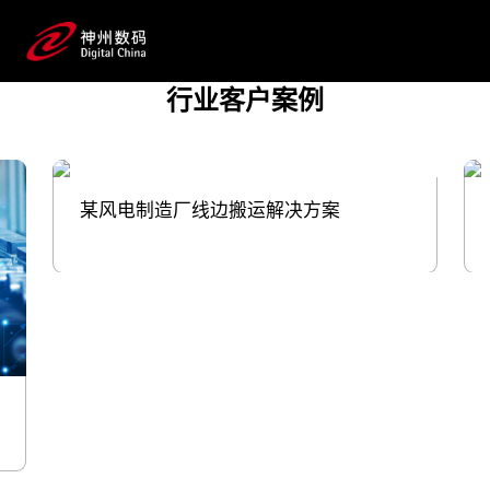
业模式。南宫集团数码将创新智算基础设
施、研制一体化工业互联网平台、物联
网、产线打印解决方案等产品与服务注入制造
行业客户案例
业，促进产业互联，提供增长新动
能。 与此同时，南宫集团数码自身也
在合肥、厦门等地建设有南宫集团鲲泰产品研发
生产服务全流程的数字工厂。
某风电制造厂线边搬运解决方案
预约专家咨询